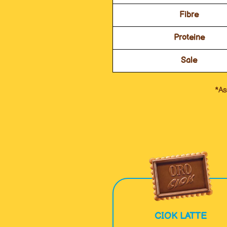
Fibre
Proteine
Sale
*As
CIOK LATTE