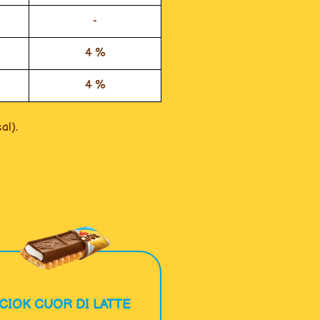
-
4 %
4 %
al).
CIOK CUOR DI LATTE