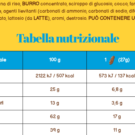
na di riso,
BURRO
concentrato, sciroppo di glucosio, cocco, fa
e, agenti lievitanti (carbonati di ammonio, carbonati di sodio, difo
ato, lattosio (da
LATTE
), aromi, destrosio.
PUÒ CONTENERE U
Tabella nutrizionale
ale
100 g
1
(27g)
2122 kJ / 507 kcal
573 kJ / 137 kcal
25 g
6,8 g
ri
13 g
3,6 g
62 g
17 g
39 g
11 g