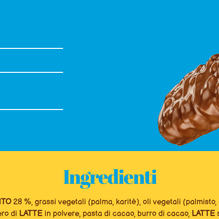
IOCCOLATO AL
CEREALI
E GRASSI
I
Ingredienti
NTO
28 %, grassi vegetali (palma, karitè), oli vegetali (palmisto
ero di
LATTE
in polvere, pasta di cacao, burro di cacao,
LATTE
s