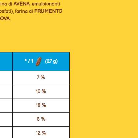
rina di
AVENA
, emulsionanti
sfati), farina di
FRUMENTO
OVA.
* / 1
(27 g)
7 %
10 %
18 %
6 %
12 %