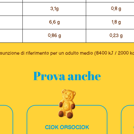
3,1g
0,8 g
6,6 g
1,8 g
0,86 g
0,23 g
sunzione di riferimento per un adulto medio (8400 kJ / 2000 kc
Prova anche
CIOK ORSOCIOK