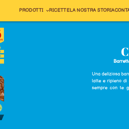
PRODOTTI
RICETTE
LA NOSTRA STORIA
CONTA
C
Barrett
Una deliziosa barr
latte e ripieno d
sempre con te gr