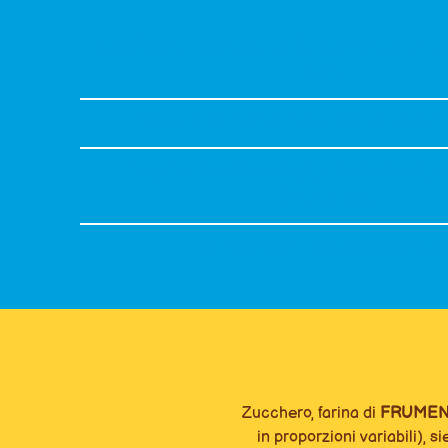
FRAGRANTE BISCOTTO RICOPERTO DI C
LATTE
CREMA AL CACO CON CROCCANTI 
SENZA CONSERVANTI, COLORANTI 
IDROGENATI
IN COMODE MONOPORZION
Zucchero, farina di
FRUME
in proporzioni variabili), si